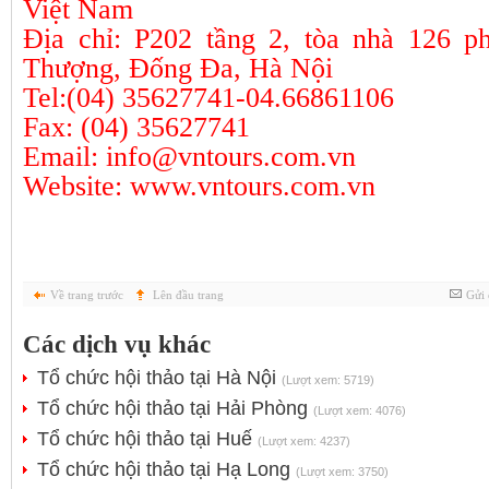
Việt Nam
Địa chỉ: P202 tầng 2, tòa nhà 126 p
Thượng, Đống Đa, Hà Nội
Tel:(04) 35627741-04.66861106
Fax: (04) 35627741
Email: info@vntours.com.vn
Website: www.vntours.com.vn
Về trang trước
Lên đầu trang
Gửi 
Các dịch vụ khác
Tổ chức hội thảo tại Hà Nội
(Lượt xem: 5719)
Tổ chức hội thảo tại Hải Phòng
(Lượt xem: 4076)
Tổ chức hội thảo tại Huế
(Lượt xem: 4237)
Tổ chức hội thảo tại Hạ Long
(Lượt xem: 3750)