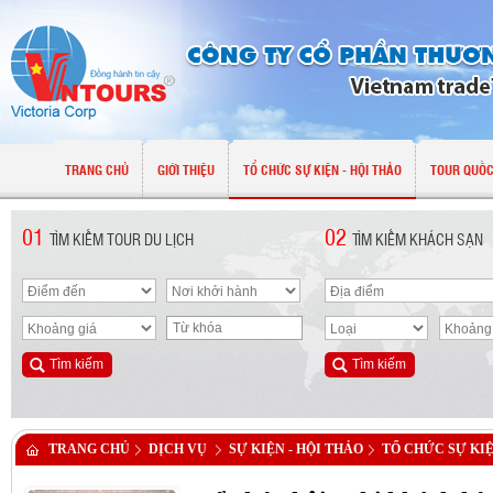
TRANG CHỦ
GIỚI THIỆU
TỔ CHỨC SỰ KIỆN - HỘI THẢO
TOUR QUỐC
01
02
TÌM KIẾM TOUR DU LỊCH
TÌM KIẾM KHÁCH SẠN
TRANG CHỦ
DỊCH VỤ
SỰ KIỆN - HỘI THẢO
TỔ CHỨC SỰ KI