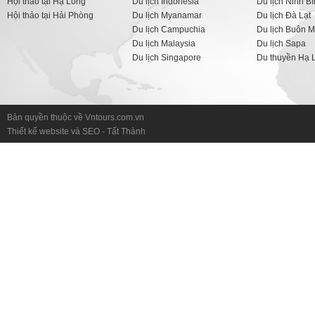
Hội thảo tại Hạ Long
Du lịch Indonesia
Du lịch Ninh B
Hội thảo tại Hải Phòng
Du lịch Myanamar
Du lịch Đà Lạt
Du lịch Campuchia
Du lịch Buôn M
Du lịch Malaysia
Du lịch Sapa
Du lịch Singapore
Du thuyền Hạ 
Bản quyền thuộc về Vntours.com.vn
Thiết kế website
và
SEO
-
Tất Thành