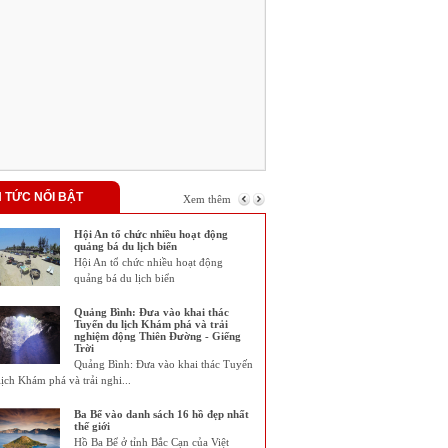
N TỨC NỔI BẬT
Xem thêm
Hội An tổ chức nhiều hoạt động
quảng bá du lịch biển
Hội An tổ chức nhiều hoạt động
quảng bá du lịch biển
Quảng Bình: Đưa vào khai thác
Tuyến du lịch Khám phá và trải
nghiệm động Thiên Đường - Giếng
Trời
Quảng Bình: Đưa vào khai thác Tuyến
lịch Khám phá và trải nghi...
Ba Bể vào danh sách 16 hồ đẹp nhất
thế giới
Hồ Ba Bể ở tỉnh Bắc Cạn của Việt