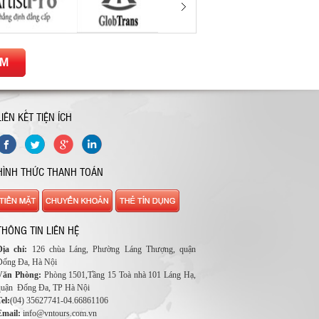
ẾM
LIÊN KẾT TIỆN ÍCH
HÌNH THỨC THANH TOÁN
THÔNG TIN LIÊN HỆ
Địa chỉ:
126 chùa Láng, Phường Láng Thượng, quận
Đống Đa, Hà Nội
Văn Phòng:
Phòng 1501,Tầng 15 Toà nhà 101 Láng Hạ,
quận Đống Đa, TP Hà Nội
el:
(04) 35627741-04.66861106
Email:
info@vntours.com.vn