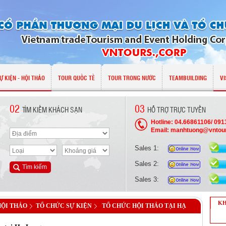
Ự KIỆN - HỘI THẢO
TOUR QUỐC TẾ
TOUR TRONG NƯỚC
TEAMBUILDING
VI
02
03
TÌM KIẾM KHÁCH SẠN
HỖ TRỢ TRỰC TUYẾN
Hotline: 04.66861106/ 09
Email: manhtuong@vntou
Sales 1:
Sales 2:
Sales 3:
KH
HỘI THẢO
TỔ CHỨC SỰ KIỆN
TỔ CHỨC HỘI THẢO TẠI HẠ