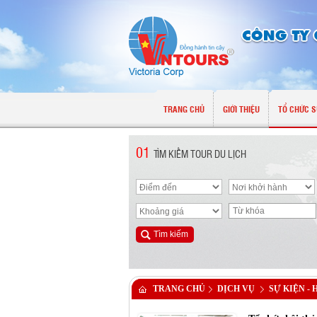
TRANG CHỦ
GIỚI THIỆU
TỔ CHỨC S
01
TÌM KIẾM TOUR DU LỊCH
TRANG CHỦ
DỊCH VỤ
SỰ KIỆN - 
LONG