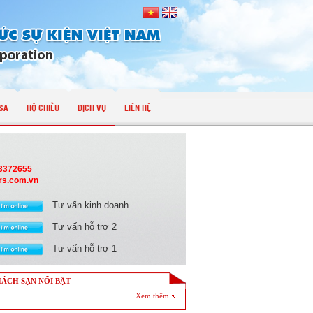
SA
HỘ CHIẾU
DỊCH VỤ
LIÊN HỆ
13372655
rs.com.vn
Tư vấn kinh doanh
Tư vấn hỗ trợ 2
Tư vấn hỗ trợ 1
ÁCH SẠN NỔI BẬT
Xem thêm