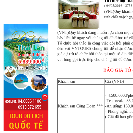
Tổ chức hội thả
( 04/05/2016 - 3753
(VNT)Quý khách đ
tinh chất cuộc họp
(VNT)Quý khách đang muốn lựa chọn một địa
hãy liên hệ ngay với chúng tôi để được tư v
Tổ chức hội thảo là công việc đòi hỏi phải 
đến với VNTOURS chúng tôi để nhận được tư
giá dự trù tổ chức hội thảo tại một số địa 
vui lòng gọi trực tiếp cho chúng tôi để được
BÁO GIÁ TỔ
Khách sạn
Giá (VND)
- 4.500.000đ/ph
-Tea break : 35,
Khách sạn Công Ðoàn ***
-Ăn uống: 130,0
- Phòng nghỉ: 5
( Giá đã bao gồ