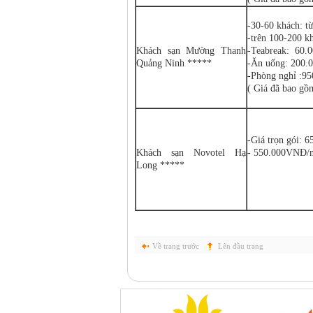
-30-60 khách: 
-trên 100-200 k
Khách sạn Mường Thanh
-Teabreak: 60.0
Quảng Ninh *****
-Ăn uống: 200.0
-Phòng nghỉ :9
( Giá đã bao gồ
-Giá trọn gói:
Khách sạn Novotel Hạ
- 550.000VNĐ/n
Long *****
Về trang trước
Lên đầu trang