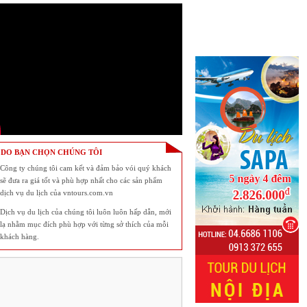
 DO BẠN CHỌN CHÚNG TÔI
Công ty chúng tôi cam kết và đảm bảo vói quý khách
sẽ đưa ra giá tốt và phù hợp nhất cho các sản phẩm
dịch vụ du lịch của vntours.com.vn
Dịch vụ du lịch của chúng tôi luôn luôn hấp dẫn, mới
lạ nhằm mục đích phù hợp với từng sở thích của mỗi
khách hàng.