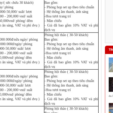
ày/( sức chứa 30 khách)
Bao gồm:
ày/ phòng
- Phòng họp set up theo tiêu chuẩn
,000-50,000/ suất/ lượt
- Hệ thống âm thanh, ánh sáng
00 - 200,000 vnd/ suất
-Hoa tươi trang trí
50,000vnd/ phòng/ đêm
- Màn chiếu
m ăn sáng, VAT và phí dvụ )
- Giá đã bao gồm 10% VAT và phí
dịch vụ
Phòng hội thảo ( 30-50 khách)
.000.000đ/nửa ngày/ phòng
Bao gồm:
.000.000đ/ngày/ phòng
- Phòng họp set up theo tiêu chuẩn
000-50,000/ suất/ lượt
- Hệ thống âm thanh, ánh sáng
TI
00 - 200,000 vnd/ suất
-Hoa tươi trang trí
00,000vnd/ phòng/ đêm
- Màn chiếu
Hội An tổ chức nhiều hoạt động
m ăn sáng, VAT và phí dvụ )
- Giá đã bao gồm 10% VAT và phí
quảng bá du lịch biển
Hội An tổ chức nhiều hoạt động
dịch vụ
quảng bá du lịch biển
Phòng hội thảo ( 30-50 khách)
.000.000đ/nửa ngày/ phòng
Bao gồm:
Quảng Bình: Đưa vào khai thác
.000.000đ/ngày/ phòng
- Phòng họp set up theo tiêu chuẩn
Tuyến du lịch Khám phá và trải
nghiệm động Thiên Đường - Giếng
000-50,000/ suất/ lượt
- Hệ thống âm thanh, ánh sáng
Trời
00 - 200,000 vnd/ suất
-Hoa tươi trang trí
Quảng Bình: Đưa vào khai thác Tuyến
00,000vnd/ phòng/ đêm
- Màn chiếu
du lịch Khám phá và trải nghi...
du 
m ăn sáng, VAT và phí dvụ )
- Giá đã bao gồm 10% VAT và phí
dịch vụ
Ba Bể vào danh sách 16 hồ đẹp nhất
thế giới
Phòng hội thảo ( 30-50 khách)
Hồ Ba Bể ở tỉnh Bắc Cạn của Việt