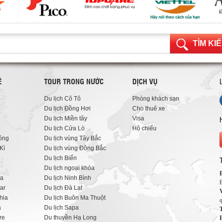
TÌM KI
Ế
TOUR TRONG NƯỚC
DỊCH VỤ
Du lịch Cô Tô
Phòng khách sạn
Du lịch Đồng Hơi
Cho thuê xe
Du lịch Miền tây
Visa
Du lịch Cửa Lò
Hộ chiếu
ông
Du lịch vùng Tây Bắc
Kì
Du lịch vùng Đông Bắc
Du lịch Biển
Du lịch ngoại khóa
ia
Du lịch Ninh Bình
ar
Du lịch Đà Lạt
hia
Du lịch Buôn Ma Thuột
a
Du lịch Sapa
T
re
Du thuyền Hạ Long