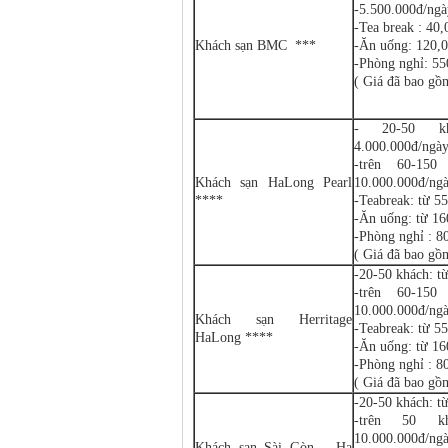
-5.500.000đ/ngà
-Tea break : 40,
Khách sạn BMC ***
-Ăn uống: 120,0
-Phòng nghỉ: 5
( Giá đã bao gồ
- 20-50 kh
4.000.000đ/ngà
-trên 60-150
Khách sạn HaLong Pearl
10.000.000đ/ng
****
-Teabreak: từ 55
-Ăn uống: từ 16
-Phòng nghỉ : 
( Giá đã bao gồ
-20-50 khách: t
-trên 60-150
10.000.000đ/ng
Khách sạn Herritage
-Teabreak: từ 55
HaLong ****
-Ăn uống: từ 16
-Phòng nghỉ : 
( Giá đã bao gồ
-20-50 khách: t
-trên 50 k
10.000.000đ/ng
Khách sạn Sài Gòn – Hạ