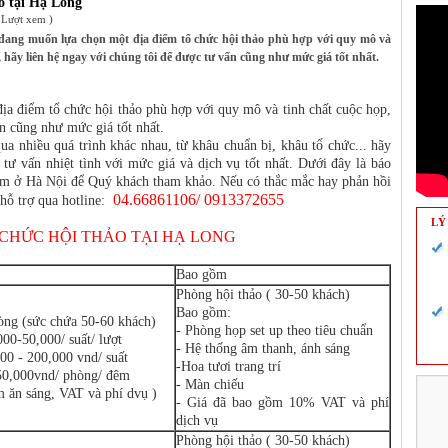
o tại Hạ Long
 Lượt xem )
ang muốn lựa chọn một địa điểm tổ chức hội thảo phù hợp với quy mô và
, hãy liên hệ ngay với chúng tôi để được tư vấn cũng như mức giá tốt nhất.
 điểm tổ chức hội thảo phù hợp với quy mô và tinh chất cuộc họp,
ấn cũng như mức giá tốt nhất.
qua nhiều quá trình khác nhau, từ khâu chuẩn bị, khâu tổ chức... hãy
 vấn nhiệt tình với mức giá và dịch vụ tốt nhất. Dưới đây là báo
điểm ở Hà Nội để Quý khách tham khảo. Nếu có thắc mắc hay phản hồi
04.66861106/ 0913372655
 hỗ trợ qua hotline:
LÝ
 CHỨC HỘI THẢO TẠI HẠ LONG
Bao gồm
Phòng hội thảo ( 30-50 khách)
Bao gồm:
òng (sức chứa 50-60 khách)
- Phòng họp set up theo tiêu chuẩn
000-50,000/ suất/ lượt
- Hệ thống âm thanh, ánh sáng
00 - 200,000 vnd/ suất
-Hoa tươi trang trí
50,000vnd/ phòng/ đêm
- Màn chiếu
m ăn sáng, VAT và phí dvụ )
- Giá đã bao gồm 10% VAT và phí
dịch vụ
Phòng hội thảo ( 30-50 khách)