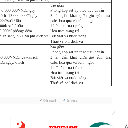
bao gồm:
từ 6.000.000VNĐ/ngày
Phòng họp set up theo tiêu chuẩn
hách: 12.000.000đ/ngày
2 lần giải khát giữa giờ gồm trà,
00đ/xuất/ lần
café, hoa quả và bánh ngọt
00đ/ suất/ bữa
1 bữa ăn trưa tự chọn
50,000đ/ phòng/ đêm
Hoa tươi trang trí
m ăn sáng, VAT và phí dịch vụ)
Bút viết và nước uống
Thuê và phí dịch vụ
bao gồm:
Phòng họp set up theo tiêu chuẩn
 650.000VNĐ/ngày/khách
2 lần giải khát giữa giờ gồm trà,
ửa ngày/khách
café, hoa quả và bánh ngọt
1 bữa ăn trưa tự chọn
Hoa tươi trang trí
Bút viết và nước uống
Thuê và phí dịch vụ
Gửi email
In trang