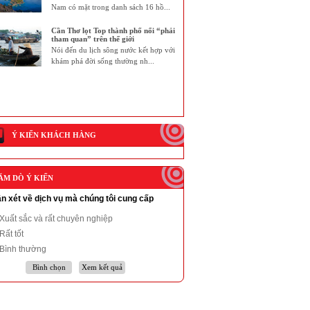
Nam có mặt trong danh sách 16 hồ...
Cần Thơ lọt Top thành phố nổi “phải
tham quan” trên thế giới
Nói đến du lịch sông nước kết hợp với
khám phá đời sống thường nh...
Ý KIẾN KHÁCH HÀNG
ĂM DÒ Ý KIẾN
n xét về dịch vụ mà chúng tôi cung cấp
Xuất sắc và rất chuyên nghiệp
Rất tốt
Bình thường
Bình chọn
Xem kết quả