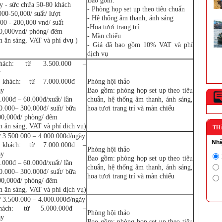
Bao gồm:
y - sức chứa 50-80 khách
Nam có mặt trong danh sách 16 hồ...
- Phòng họp set up theo tiêu chuẩn
000-50,000/ suất/ lượt
- Hệ thống âm thanh, ánh sáng
00 - 200,000 vnd/ suất
Cần Thơ lọt Top thành phố nổi “phải
-Hoa tươi trang trí
tham quan” trên thế giới
50,000vnd/ phòng/ đêm
- Màn chiếu
Nói đến du lịch sông nước kết hợp với
m ăn sáng, VAT và phí dvụ )
khám phá đời sống thường nh...
- Giá đã bao gồm 10% VAT và phí
dịch vụ
ách: từ 3.500.000 –
y
 khách: từ 7.000.000đ –
Phòng hội thảo
ày
Bao gồm: phòng họp set up theo tiêu
.000đ – 60.000đ/xuất/ lần
chuẩn, hệ thống âm thanh, ánh sáng,
0.000– 300.000đ/ suất/ bữa
hoa tươi trang trí và màn chiếu
800,000đ/ phòng/ đêm
m ăn sáng, VAT và phí dịch vụ)
TH
ừ 3.500.000 – 4.000.000đ/ngày
Nhậ
 khách: từ 7.000.000đ –
Phòng hội thảo
ày
Bao gồm: phòng họp set up theo tiêu
.000đ – 60.000đ/xuất/ lần
chuẩn, hệ thống âm thanh, ánh sáng,
0.000– 300.000đ/ suất/ bữa
hoa tươi trang trí và màn chiếu
800,000đ/ phòng/ đêm
m ăn sáng, VAT và phí dịch vụ)
ừ 3.500.000 – 4.000.000đ/ngày
hách: từ 5.000.000đ –
Phòng hội thảo
ày
Bao gồm: phòng họp set up theo tiêu