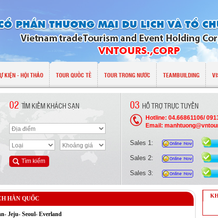
Ự KIỆN - HỘI THẢO
TOUR QUỐC TẾ
TOUR TRONG NƯỚC
TEAMBUILDING
VI
02
03
TÌM KIẾM KHÁCH SẠN
HỖ TRỢ TRỰC TUYẾN
Hotline: 04.66861106/ 09
Email: manhtuong@vntou
Sales 1:
Sales 2:
Sales 3:
KH
CH HÀN QUỐC
n- Jeju- Seoul- Everland