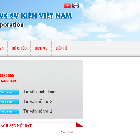
SA
HỘ CHIẾU
DỊCH VỤ
LIÊN HỆ
13372655
rs.com.vn
Tư vấn kinh doanh
Tư vấn hỗ trợ 2
Tư vấn hỗ trợ 1
ÁCH SẠN NỔI BẬT
Xem thêm