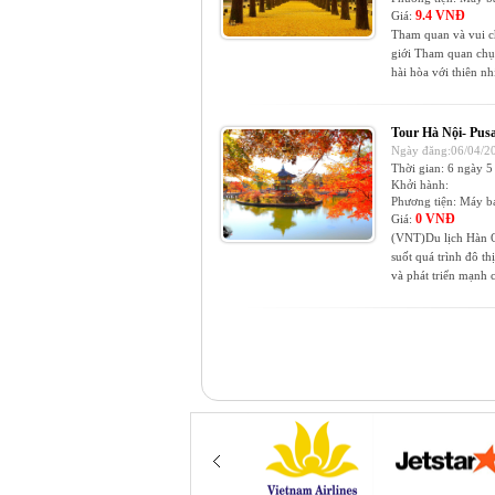
9.4 VNĐ
Giá:
Tham quan và vui ch
giới Tham quan chụ
hài hòa với thiên n
Tour Hà Nội- Pusa
Ngày đăng:06/04/20
Thời gian:
6 ngày 5
Khởi hành:
Phương tiện:
Máy b
0 VNĐ
Giá:
(VNT)Du lịch Hàn Q
suốt quá trình đô th
và phát triển mạnh cả