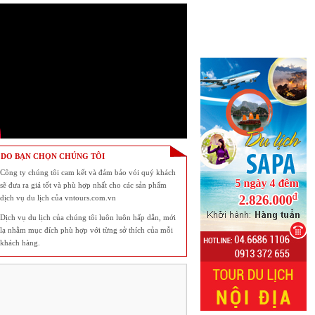
 DO BẠN CHỌN CHÚNG TÔI
Công ty chúng tôi cam kết và đảm bảo vói quý khách
sẽ đưa ra giá tốt và phù hợp nhất cho các sản phẩm
dịch vụ du lịch của vntours.com.vn
Dịch vụ du lịch của chúng tôi luôn luôn hấp dẫn, mới
lạ nhằm mục đích phù hợp với từng sở thích của mỗi
khách hàng.