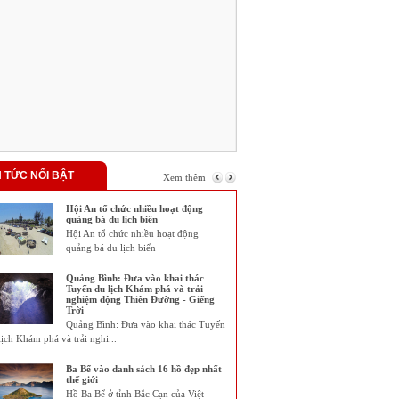
N TỨC NỔI BẬT
Xem thêm
Hội An tổ chức nhiều hoạt động
quảng bá du lịch biển
Hội An tổ chức nhiều hoạt động
quảng bá du lịch biển
Quảng Bình: Đưa vào khai thác
Tuyến du lịch Khám phá và trải
nghiệm động Thiên Đường - Giếng
Trời
Quảng Bình: Đưa vào khai thác Tuyến
lịch Khám phá và trải nghi...
Ba Bể vào danh sách 16 hồ đẹp nhất
thế giới
Hồ Ba Bể ở tỉnh Bắc Cạn của Việt