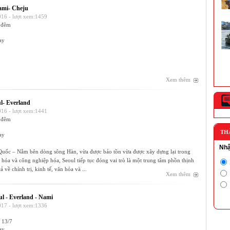
Nam có mặt trong danh sách 16 hồ...
mi- Cheju
16 - lượt xem:1459
Cần Thơ lọt Top thành phố nổi “phải
 đêm
tham quan” trên thế giới
Nói đến du lịch sông nước kết hợp với
ay
khám phá đời sống thường nh...
Xem thêm
l- Everland
16 - lượt xem:1441
 đêm
TH
ay
Nhậ
uốc – Nằm bên dòng sông Hàn, vừa được bảo tồn vừa được xây dựng lại trong
ị hóa và công nghiệp hóa, Seoul tiếp tục đóng vai trò là một trung tâm phồn thịnh
 về chính trị, kinh tế, văn hóa và ...
Xem thêm
ul - Everland - Nami
17 - lượt xem:1336
 13/7
ay