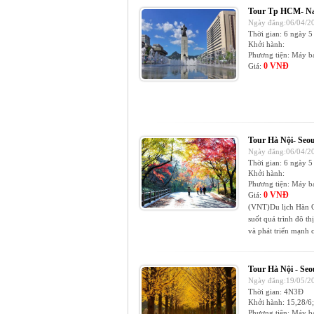
Tour Tp HCM- Na
Ngày đăng:06/04/20
Thời gian:
6 ngày 5
Khởi hành:
Phương tiện:
Máy b
0 VNĐ
Giá:
Tour Hà Nội- Seou
Ngày đăng:06/04/20
Thời gian:
6 ngày 5
Khởi hành:
Phương tiện:
Máy b
0 VNĐ
Giá:
(VNT)Du lịch Hàn Q
suốt quá trình đô th
và phát triển mạnh cả
Tour Hà Nội - Seo
Ngày đăng:19/05/20
Thời gian:
4N3Đ
Khởi hành:
15,28/6;
Phương tiện:
Máy b