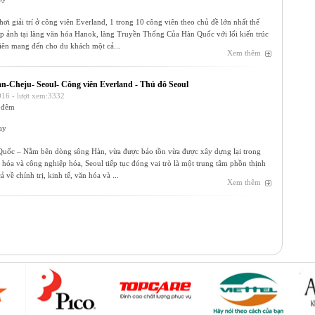
ơi giải trí ở công viên Everland, 1 trong 10 công viên theo chủ đề lớn nhất thế
p ảnh tại làng văn hóa Hanok, làng Truyền Thống Của Hàn Quốc với lối kiến trúc
hiên mang đến cho du khách một cả...
Xem thêm
n-Cheju- Seoul- Công viên Everland - Thủ đô Seoul
16 - lượt xem:3332
 đêm
ay
uốc – Nằm bên dòng sông Hàn, vừa được bảo tồn vừa được xây dựng lại trong
ị hóa và công nghiệp hóa, Seoul tiếp tục đóng vai trò là một trung tâm phồn thịnh
 về chính trị, kinh tế, văn hóa và ...
Xem thêm