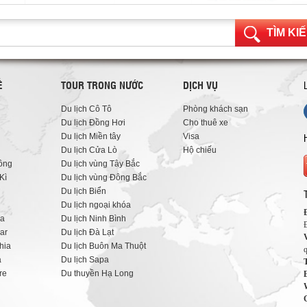
TÌM KI
Ế
TOUR TRONG NƯỚC
DỊCH VỤ
Du lịch Cô Tô
Phòng khách sạn
Du lịch Đồng Hơi
Cho thuê xe
Du lịch Miền tây
Visa
Du lịch Cửa Lò
Hộ chiếu
ông
Du lịch vùng Tây Bắc
Kì
Du lịch vùng Đông Bắc
Du lịch Biển
Du lịch ngoại khóa
ia
Du lịch Ninh Bình
ar
Du lịch Đà Lạt
hia
Du lịch Buôn Ma Thuột
a
Du lịch Sapa
T
re
Du thuyền Hạ Long