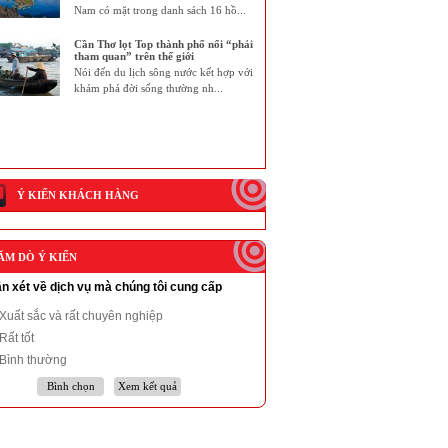
Nam có mặt trong danh sách 16 hồ...
Cần Thơ lọt Top thành phố nổi “phải
tham quan” trên thế giới
Nói đến du lịch sông nước kết hợp với
khám phá đời sống thường nh...
Ý KIẾN KHÁCH HÀNG
ĂM DÒ Ý KIẾN
n xét về dịch vụ mà chúng tôi cung cấp
Xuất sắc và rất chuyên nghiệp
Rất tốt
Bình thường
Bình chọn
Xem kết quả