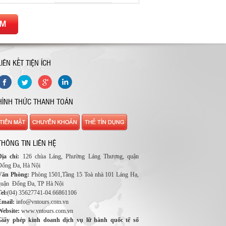
ẾM
LIÊN KẾT TIỆN ÍCH
HÌNH THỨC THANH TOÁN
THÔNG TIN LIÊN HỆ
Địa chỉ:
126 chùa Láng, Phường Láng Thượng, quận
Đống Đa, Hà Nội
Văn Phòng:
Phòng 1501,Tầng 15 Toà nhà 101 Láng Hạ,
quận Đống Đa, TP Hà Nội
el:
(04) 35627741-04.66861106
Email:
info@vntours.com.vn
Website:
www.vntours.com.vn
Giấy phép kinh doanh dịch vụ lữ hành quốc tế số