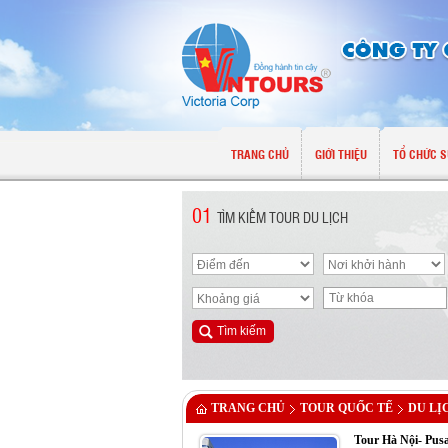
TRANG CHỦ
GIỚI THIỆU
TỔ CHỨC S
01
TÌM KIẾM TOUR DU LỊCH
TRANG CHỦ
TOUR QUỐC TẾ
DU LỊ
Tour Hà Nội- Pusa