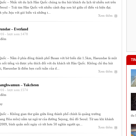
ốc – Nhắc tới du lịch Hàn Quốc chúng ta thu hút khách du lịch từ nhiều nơi trên
 Seoul – Trái tim Hàn Quốc với nhiều cảnh đẹp xen kẽ giữa cổ điển và hiện đại.
 yêu Jeju với gió biển và những t...
Xem thêm
eundae – Everland
16 - lượt xem:1478
 đêm
uốc – Nằm ở phía đông thành phố Busan với bờ biển dài 1.5km, Haeundae là một
TI
n nổi tiếng và được yêu thích đối với du khách tới Hàn Quốc. Không chỉ thu hút
, Haeundae là điểm hẹn cuối tuần của d...
Hội An tổ chức nhiều hoạt động
Xem thêm
quảng bá du lịch biển
Hội An tổ chức nhiều hoạt động
quảng bá du lịch biển
wanghwamun – Yakcheon
16 - lượt xem:1574
 đêm
Quảng Bình: Đưa vào khai thác
Tuyến du lịch Khám phá và trải
nghiệm động Thiên Đường - Giếng
ay
Trời
Quảng Bình: Đưa vào khai thác Tuyến
uốc – Không gian thư giãn giữa lòng thành phố chính là quảng trường
du lịch Khám phá và trải nghi...
du 
 Hóa môn) nằm tại ngã tư của đường Sejong, thủ đô Seoul. Từ sau khi khánh
2009, bình quân mỗi ngày có tới hơn 50 nghìn người qu...
Ba Bể vào danh sách 16 hồ đẹp nhất
Xem thêm
thế giới
Hồ Ba Bể ở tỉnh Bắc Cạn của Việt