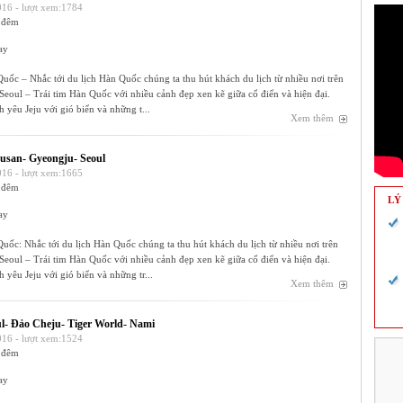
16 - lượt xem:1784
 đêm
ay
ốc – Nhắc tới du lịch Hàn Quốc chúng ta thu hút khách du lịch từ nhiều nơi trên
 Seoul – Trái tim Hàn Quốc với nhiều cảnh đẹp xen kẽ giữa cổ điển và hiện đại.
 yêu Jeju với gió biển và những t...
Xem thêm
usan- Gyeongju- Seoul
16 - lượt xem:1665
 đêm
LÝ
ay
ốc: Nhắc tới du lịch Hàn Quốc chúng ta thu hút khách du lịch từ nhiều nơi trên
 Seoul – Trái tim Hàn Quốc với nhiều cảnh đẹp xen kẽ giữa cổ điển và hiện đại.
 yêu Jeju với gió biển và những tr...
Xem thêm
ul- Đảo Cheju- Tiger World- Nami
16 - lượt xem:1524
 đêm
ay