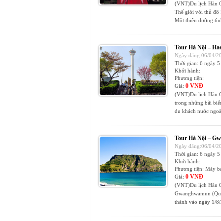
(VNT)Du lịch Hàn Qu
Thế giới với thủ đô
Một thiên đường tình
Tour Hà Nội – Ha
Ngày đăng:06/04/20
Thời gian:
6 ngày 5
Khởi hành:
Phương tiện:
0 VNĐ
Giá:
(VNT)Du lịch Hàn Q
trong những bãi biể
du khách nước ngoài
Tour Hà Nội – G
Ngày đăng:06/04/20
Thời gian:
6 ngày 5
Khởi hành:
Phương tiện:
Máy b
0 VNĐ
Giá:
(VNT)Du lịch Hàn Q
Gwanghwamun (Quang
thành vào ngày 1/8/