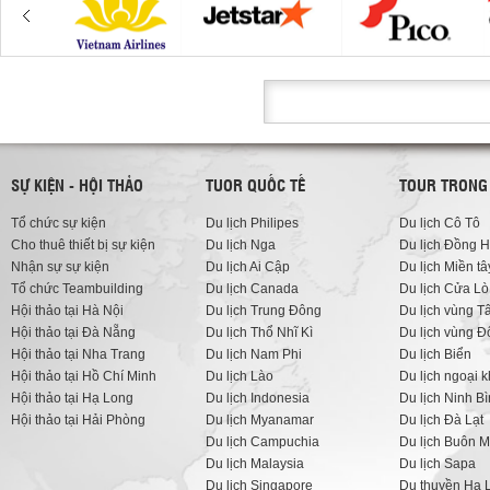
SỰ KIỆN - HỘI THẢO
TUOR QUỐC TẾ
TOUR TRONG
Tổ chức sự kiện
Du lịch Philipes
Du lịch Cô Tô
Cho thuê thiết bị sự kiện
Du lịch Nga
Du lịch Đồng H
Nhận sự sự kiện
Du lịch Ai Cập
Du lịch Miền tâ
Tổ chức Teambuilding
Du lịch Canada
Du lịch Cửa Lò
Hội thảo tại Hà Nội
Du lịch Trung Đông
Du lịch vùng T
Hội thảo tại Đà Nẵng
Du lịch Thổ Nhĩ Kì
Du lịch vùng 
Hội thảo tại Nha Trang
Du lịch Nam Phi
Du lịch Biển
Hội thảo tại Hồ Chí Minh
Du lịch Lào
Du lịch ngoại 
Hội thảo tại Hạ Long
Du lịch Indonesia
Du lịch Ninh B
Hội thảo tại Hải Phòng
Du lịch Myanamar
Du lịch Đà Lạt
Du lịch Campuchia
Du lịch Buôn M
Du lịch Malaysia
Du lịch Sapa
Du lịch Singapore
Du thuyền Hạ 