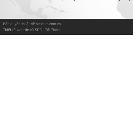
Bản quyền thuộc về Vntours.com.vn
Thiết kế website
và
SEO
-
Tất Thành