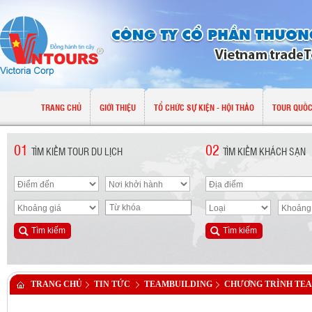
TRANG CHỦ
GIỚI THIỆU
TỔ CHỨC SỰ KIỆN - HỘI THẢO
TOUR QUỐC
01
02
TÌM KIẾM TOUR DU LỊCH
TÌM KIẾM KHÁCH SẠN
TRANG CHỦ
TIN TỨC
TEAMBUILDING
CHƯƠNG TRÌNH TE