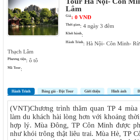
Tour Hà Nội- Côn Mi
Lâm
Giá
: 0 VNĐ
Thời gian
: 4 ngày 3 đêm
Khởi hành
:
Hành Trình
: Hà Nội- Côn Minh- R
Thạch Lâm
Phương tiện
: ô tô
Mã Tour
:
Hành Trình
Bảng giá - Đặt Tour
Giới thiệu
Hinh ảnh
Đ
(VNT)Chương trình thăm quan TP 4 mùa
làm du khách hài lòng hơn với khoảng thời
hợp lý. Mùa Đông, TP Côn Minh được p
như khói trông thật liêu trai. Mùa Hè, TP 