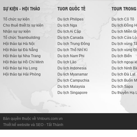
SỰ KIỆN - HỘI THẢO
TUOR QUỐC TẾ
TOUR TRONG
Tổ chức sự kiện
Du lịch Philipes
Du lịch Cô Tô
Cho thuê thiết bị sự kiện
Du lịch Nga
Du lịch Đồng H
Nhận sự sự kiện
Du lịch Ai Cập
Du lịch Miền tâ
Tổ chức Teambuilding
Du lịch Canada
Du lịch Cửa Lò
Hội thảo tại Hà Nội
Du lịch Trung Đông
Du lịch vùng T
Hội thảo tại Đà Nẵng
Du lịch Thổ Nhĩ Kì
Du lịch vùng 
Hội thảo tại Nha Trang
Du lịch Nam Phi
Du lịch Biển
Hội thảo tại Hồ Chí Minh
Du lịch Lào
Du lịch ngoại 
Hội thảo tại Hạ Long
Du lịch Indonesia
Du lịch Ninh B
Hội thảo tại Hải Phòng
Du lịch Myanamar
Du lịch Đà Lạt
Du lịch Campuchia
Du lịch Buôn M
Du lịch Malaysia
Du lịch Sapa
Du lịch Singapore
Du thuyền Hạ 
Bản quyền thuộc về Vntours.com.vn
Thiết kế website
và
SEO
-
Tất Thành