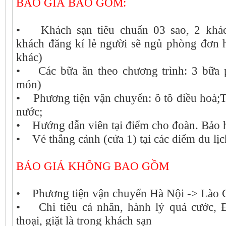
BÁO GIÁ BAO GỒM:
• Khách sạn tiêu chuẩn 03 sao, 2 khác
khách đăng kí lẻ người sẽ ngủ phòng đơn 
khác)
• Các bữa ăn theo chương trình: 3 bữa 
món)
• Phương tiện vận chuyển: ô tô điều hoà;T
nước;
• Hướng dẫn viên tại điểm cho đoàn. Bảo h
• Vé thắng cảnh (cửa 1) tại các điểm du l
BÁO GIÁ KHÔNG BAO GỒM
• Phương tiện vận chuyển Hà Nội -> Lào Ca
• Chi tiêu cá nhân, hành lý quá cước, Đ
thoại, giặt là trong khách sạn