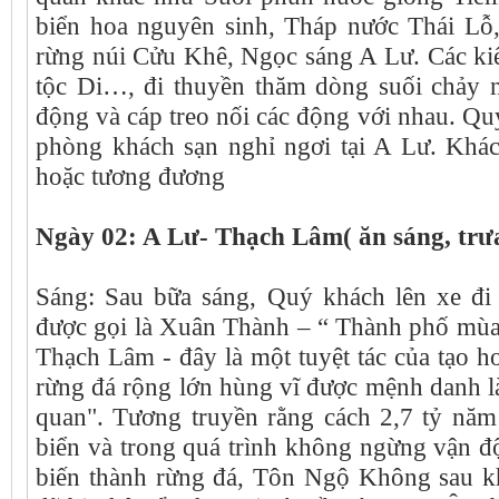
biển hoa nguyên sinh, Tháp nước Thái Lỗ
rừng núi Cửu Khê, Ngọc sáng A Lư. Các kiế
tộc Di…, đi thuyền thăm dòng suối chảy 
động và cáp treo nối các động với nhau. Qu
phòng khách sạn nghỉ ngơi tại A Lư. Khá
hoặc tương đương
Ngày 02: A Lư- Thạch Lâm( ăn sáng, trưa
Sáng: Sau bữa sáng, Quý khách lên xe đ
được gọi là Xuân Thành – “ Thành phố mùa
Thạch Lâm - đây là một tuyệt tác của tạo h
rừng đá rộng lớn hùng vĩ được mệnh danh là
quan". Tương truyền rằng cách 2,7 tỷ năm 
biển và trong quá trình không ngừng vận độ
biến thành rừng đá, Tôn Ngộ Không sau kh