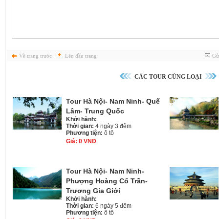
Về trang trước
Lên đầu trang
Gử
CÁC TOUR CÙNG LOẠI
Tour Hà Nội- Nam Ninh- Quế
Lâm- Trung Quốc
Khởi hành:
Thời gian:
4 ngày 3 đêm
Phương tiện:
ô tô
Giá:
0 VNĐ
Tour Hà Nội- Nam Ninh-
Phượng Hoàng Cổ Trần-
Trương Gia Giới
Khởi hành:
Thời gian:
6 ngày 5 đêm
Phương tiện:
ô tô