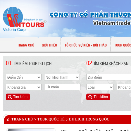
TRANG CHỦ
GIỚI THIỆU
TỔ CHỨC SỰ KIỆN - HỘI THẢO
TOUR QUỐC
01
02
TÌM KIẾM TOUR DU LỊCH
TÌM KIẾM KHÁCH SẠN
TRANG CHỦ
TOUR QUỐC TẾ
DU LỊCH TRUNG QUỐC