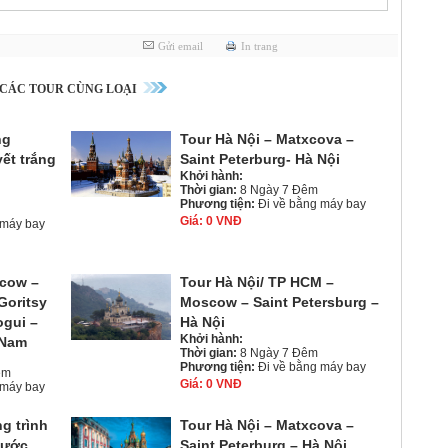
Gửi email
In trang
CÁC TOUR CÙNG LOẠI
ng
Tour Hà Nội – Matxcova –
ết trắng
Saint Peterburg- Hà Nội
Khởi hành:
Thời gian:
8 Ngày 7 Đêm
Phương tiện:
Đi về bằng máy bay
Giá:
0 VNĐ
 máy bay
scow –
Tour Hà Nội/ TP HCM –
Goritsy
Moscow – Saint Petersburg –
ogui –
Hà Nội
Khởi hành:
 Nam
Thời gian:
8 Ngày 7 Đêm
Phương tiện:
Đi về bằng máy bay
êm
Giá:
0 VNĐ
 máy bay
g trình
Tour Hà Nội – Matxcova –
nước
Saint Peterburg – Hà Nội