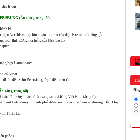
Nam có mặt trong danh sách 16 hồ...
 khách sạn.
Cần Thơ lọt Top thành phố nổi “phải
BURG (Ăn sáng, trưa, tối)
tham quan” trên thế giới
Nói đến du lịch sông nước kết hợp với
khám phá đời sống thường nh...
hành lý.
niệm Vernhisas một hình mẫu thu nhỏ của điện Kremlin cổ bằng gỗ.
ức món thịt nướng nổi tiếng của Nga Sasluk.
m quan:
c tổng hợp Lomonosov
ố cổ Arbat.
 đi tàu đến Saint Petersburg. Ngủ đêm trên tàu.
TH
Nhậ
áng, trưa, tối)
oàn, đưa Quý khách đi ăn sáng tại nhà hàng Việt Nam (ăn phở).
ố Saint Petersburg – thành phố được mệnh danh là Venice phương Bắc. Quý
Vịnh Phần Lan
hận phòng.