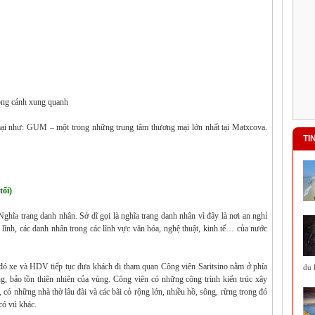
ong cảnh xung quanh
ại như: GUM – một trong những trung tâm thương mại lớn nhất tại Matxcova.
TI
Hội An tổ chức nhiều hoạt động
quảng bá du lịch biển
Hội An tổ chức nhiều hoạt động
ối)
quảng bá du lịch biển
a trang danh nhân. Sở dĩ gọi là nghĩa trang danh nhân vì đây là nơi an nghỉ
Quảng Bình: Đưa vào khai thác
 lĩnh, các danh nhân trong các lĩnh vực văn hóa, nghệ thuật, kinh tế… của nước
Tuyến du lịch Khám phá và trải
nghiệm động Thiên Đường - Giếng
Trời
Quảng Bình: Đưa vào khai thác Tuyến
đó xe và HDV tiếp tục đưa khách đi tham quan Công viên Saritsino nằm ở phía
du lịch Khám phá và trải nghi...
du 
, bảo tồn thiên nhiên của vùng. Công viên có những công trình kiến trúc xây
 có những nhà thờ lâu đài và các bãi cỏ rộng lớn, nhiều hồ, sông, rừng trong đó
Ba Bể vào danh sách 16 hồ đẹp nhất
thế giới
có vú khác.
Hồ Ba Bể ở tỉnh Bắc Cạn của Việt