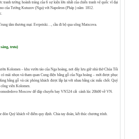
 tranh tường hoành tráng của 6 sự kiện lớn nhất của chiến tranh vệ quốc vĩ đại
dino của Tướng Kutuzov (Nga) với Napoleon (Pháp ) năm 1812.
c.
rung tâm thương mại: Evrpeiski…, cầu đi bộ qua sông Matxcova.
áng, trưa)
ờn Kolomen – khu vườn táo của Nga hoàng, nơi đây lưu giữ nhà thờ Chúa Tối
a – có mái nhọn và tham quan Cung điện bằng gỗ của Nga hoàng – mới được phục
 dùng bằng gỗ và các phòng khách được lắp lại với nhau bằng các mấu chốt. Quý
bộ công viên Kolomen.
omodedovo Moscow để đáp chuyến bay VN524 cất cánh lúc 20h00 về VN.
 đón Quý khách về điểm quy định. Chia tay đoàn, kết thúc chương trình.