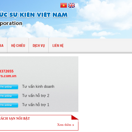
SA
HỘ CHIẾU
DỊCH VỤ
LIÊN HỆ
13372655
rs.com.vn
Tư vấn kinh doanh
Tư vấn hỗ trợ 2
Tư vấn hỗ trợ 1
ÁCH SẠN NỔI BẬT
Xem thêm