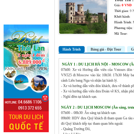
Giá
: 0 VNĐ
Thời gian
: 9
Khởi hành
:
Hành Trình
: 
Phương tiện
:
Mã Tour
:
Hành Trình
Bảng giá - Đặt Tour
G
NGÀY 1 : DU LỊCH HÀ NỘI – MOSCOW (Ăn 
07h00: Xe và Hướng dẫn viên của Vntours đón 
VN525 đi Moscow vào lúc 10h50. 17h30 Máy bay
cảnh Liên bang Nga và nhận lại hành lý.
- Xe và hướng dẫn viên đón khách, đưa về thành ph
- Xe và hướng dẫn viên đưa Đoàn về KS, nhận phò
- Nghỉ đêm tại khách sạn.
NGÀY 2 : DU LỊCH MOSCOW (Ăn sáng, trưa, 
07h00 – 08h30: Ăn sáng tại khách sạn.
09h00: HDV đưa Quý khách đi tham quan Ga tàu đ
đó Quý khách tiếp tục tham quan bên ngoài:
- Quảng Trường Đỏ,