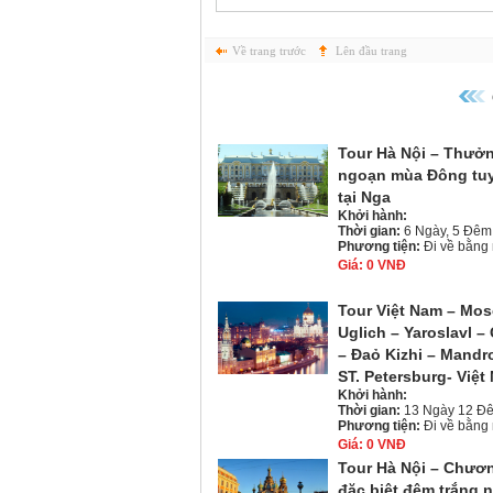
Về trang trước
Lên đầu trang
Tour Hà Nội – Thưở
ngoạn mùa Đông tuy
tại Nga
Khởi hành:
Thời gian:
6 Ngày, 5 Đêm
Phương tiện:
Đi về bằng
Giá:
0 VNĐ
Tour Việt Nam – Mo
Uglich – Yaroslavl – 
– Đaỏ Kizhi – Mandr
ST. Petersburg- Việt
Khởi hành:
Thời gian:
13 Ngày 12 Đ
Phương tiện:
Đi về bằng
Giá:
0 VNĐ
Tour Hà Nội – Chươn
đặc biệt đêm trắng 