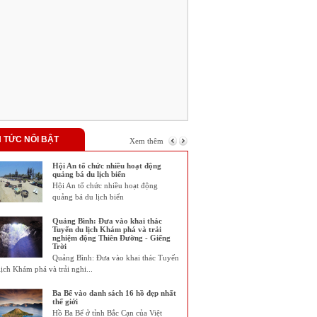
N TỨC NỔI BẬT
Xem thêm
Hội An tổ chức nhiều hoạt động
quảng bá du lịch biển
Hội An tổ chức nhiều hoạt động
quảng bá du lịch biển
Quảng Bình: Đưa vào khai thác
Tuyến du lịch Khám phá và trải
nghiệm động Thiên Đường - Giếng
Trời
Quảng Bình: Đưa vào khai thác Tuyến
lịch Khám phá và trải nghi...
Ba Bể vào danh sách 16 hồ đẹp nhất
thế giới
Hồ Ba Bể ở tỉnh Bắc Cạn của Việt