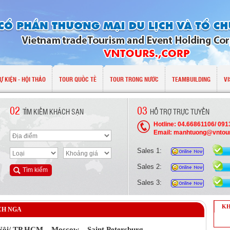
Ự KIỆN - HỘI THẢO
TOUR QUỐC TẾ
TOUR TRONG NƯỚC
TEAMBUILDING
VI
02
03
TÌM KIẾM KHÁCH SẠN
HỖ TRỢ TRỰC TUYẾN
Hotline: 04.66861106/ 09
Email: manhtuong@vntou
Sales 1:
Sales 2:
Sales 3:
KH
CH NGA
Nội/ TP HCM – Moscow – Saint Petersburg