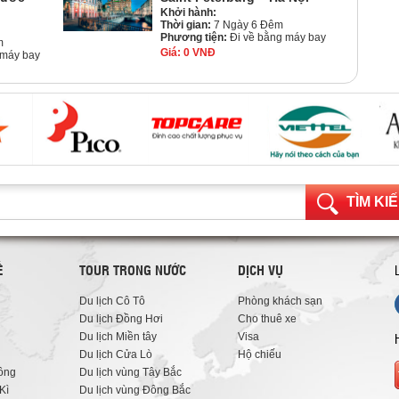
Khởi hành:
Thời gian:
7 Ngày 6 Đêm
Phương tiện:
Đi về bằng máy bay
m
Giá:
0 VNĐ
 máy bay
TÌM KI
Ế
TOUR TRONG NƯỚC
DỊCH VỤ
Du lịch Cô Tô
Phòng khách sạn
Du lịch Đồng Hơi
Cho thuê xe
Du lịch Miền tây
Visa
Du lịch Cửa Lò
Hộ chiếu
ông
Du lịch vùng Tây Bắc
Kì
Du lịch vùng Đông Bắc