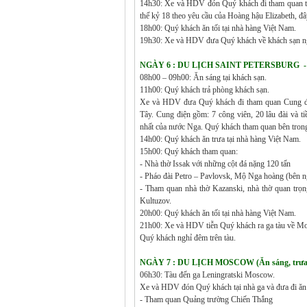
14h30: Xe và HDV đón Quý khách đi tham quan t
thế kỷ 18 theo yêu cầu của Hoàng hậu Elizabeth, đây
18h00: Quý khách ăn tối tại nhà hàng Việt Nam.
19h30: Xe và HDV đưa Quý khách về khách sạn n
NGÀY 6 : DU LỊCH SAINT PETERSBURG - MO
08h00 – 09h00: Ăn sáng tại khách sạn.
11h00: Quý khách trả phòng khách sạn.
Xe và HDV đưa Quý khách đi tham quan Cung điệ
Tây. Cung điện gồm: 7 công viên, 20 lâu đài và t
nhất của nước Nga. Quý khách tham quan bên trong
14h00: Quý khách ăn trưa tại nhà hàng Việt Nam.
15h00: Quý khách tham quan:
- Nhà thờ Issak với những cột đá nặng 120 tấn
- Pháo đài Petro – Pavlovsk, Mộ Nga hoàng (bên n
- Tham quan nhà thờ Kazanski, nhà thờ quan trọn
Kultuzov.
20h00: Quý khách ăn tối tại nhà hàng Việt Nam.
21h00: Xe và HDV tiễn Quý khách ra ga tàu về M
Quý khách nghỉ đêm trên tàu.
NGÀY 7 : DU LỊCH MOSCOW (Ăn sáng, trưa, 
06h30: Tàu đến ga Leningratski Moscow.
Xe và HDV đón Quý khách tại nhà ga và đưa đi ăn
- Tham quan Quảng trường Chiến Thắng