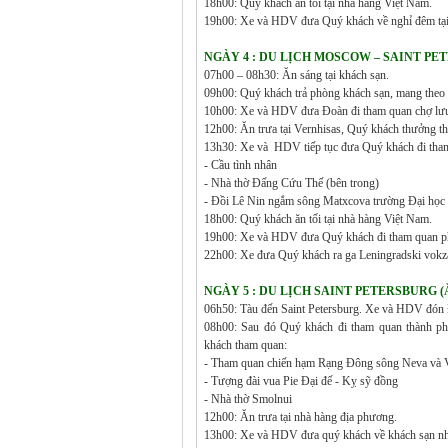
18h00: Qúy khách ăn tối tại nhà hang Việt Nam.
19h00: Xe và HDV đưa Quý khách về nghỉ đêm tại
NGÀY 4 : DU LỊCH MOSCOW – SAINT PETERS
07h00 – 08h30: Ăn sáng tại khách sạn.
09h00: Quý khách trả phòng khách sạn, mang theo 
10h00: Xe và HDV đưa Đoàn đi tham quan chợ lưu 
12h00: Ăn trưa tại Vernhisas, Quý khách thưởng th
13h30: Xe và HDV tiếp tục đưa Quý khách đi tha
- Cầu tình nhân
- Nhà thờ Đấng Cứu Thế (bên trong)
- Đồi Lê Nin ngắm sông Matxcova trường Đại họ
18h00: Quý khách ăn tối tại nhà hàng Việt Nam.
19h00: Xe và HDV đưa Quý khách đi tham quan ph
22h00: Xe đưa Quý khách ra ga Leningradski vokzal
NGÀY 5 : DU LỊCH SAINT PETERSBURG (Ăn s
06h50: Tàu đến Saint Petersburg. Xe và HDV đón Đ
08h00: Sau đó Quý khách đi tham quan thành ph
khách tham quan:
- Tham quan chiến hạm Rạng Đông sông Neva và 
- Tượng đài vua Pie Đại đế - Kỵ sỹ đồng
- Nhà thờ Smolnui
12h00: Ăn trưa tại nhà hàng địa phương.
13h00: Xe và HDV đưa quý khách về khách sạn n