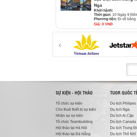
Nga
Khởi hành:
Thời gian:
10 Ngày 9 Đê
Phương tiện:
Đi về bằng
Giá:
0 VNĐ
SỰ KIỆN - HỘI THẢO
TUOR QUỐC T
Tổ chức sự kiện
Du lịch Philipes
Cho thuê thiết bị sự kiện
Du lịch Nga
Nhận sự sự kiện
Du lịch Ai Cập
Tổ chức Teambuilding
Du lịch Canada
Hội thảo tại Hà Nội
Du lịch Trung Đ
Hội thảo tại Đà Nẵng
Du lịch Thổ Nhĩ 