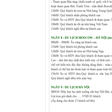
- Tham quan Bảo tàng chiến tranh vệ quốc với 6 bức
hoặc tham quan Bức Tranh Tròn - trận đánh Boro
12h00: Quý khách ăn trưa tại Nhà hang Trung Quố
14h00: Quý khách nhận phòng khách sạn.
15h00: Xe và HDV đưa Quý khách đi tham quan: T
19h00: Quý khách ăn tối tại nhà hàng Việt Nam.
21h00: Quý khách nghỉ đêm tại khách sạn.
NGÀY 8 : DU LỊCH MOSCOW – HÀ NỘI (ăn s
08h00 – 09h00: Ăn sáng tại khách sạn.
11h00: Quý khách trả phòng khách sạn.
12h00: Quý khách ăn trưa tại Nhà hang Nga.
13h00: Xe và HDV đưa Quý khách đi tham quan vư
Cao – nhà thờ duy nhất theo kiến trúc cổ thời xư
chế với kiến trúc độc đáo không dùng đinh – toàn
khách có thể hái táo thoải mái và tham quan toàn 
15h10: Xe và HDV đưa Quý khách ra sân bay D
Quý khách nghỉ đêm trên máy bay.
NGÀY 9 : DU LỊCH HÀ NỘI
08H10: Máy bay hạ cánh xuống sân bay Nội Bài, xe
Giá trọn gói dành cho …..VNĐ 01 khách:
(Áp dụng cho đoàn 15 khách trở lên)