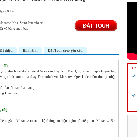
 Ngày 8 Đêm
Moscow, Nga, Saint Petersburg
ĐẶT TOUR
 Đi về bằng máy bay
iới thiệu
Hinh ảnh
Đặt Tour theo yêu cầu
tối)
LÝ
Quý khách tại điểm hẹn đưa ra sân bay Nội Bài. Quý khách đáp chuyến bay
 hạ cánh xuống sân bay Domodedovo, Moscow. Quý khách làm thủ tục nhập
ố. Ăn tối tại nhà hàng.
ng khách sạn.
tối)
iện ngầm: Moscow metro – hệ thống tàu điện ngầm nổi tiếng của Moscow. Sau