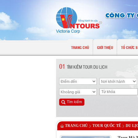
TRANG CHỦ
GIỚI THIỆU
TỔ CHỨC S
01
TÌM KIẾM TOUR DU LỊCH
TRANG CHỦ
TOUR QUỐC TẾ
DU LỊ
Tour Hà 