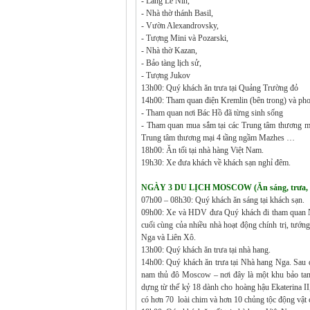
- Lăng Lê Nin,
- Nhà thờ thánh Basil,
- Vườn Alexandrovsky,
- Tượng Mini và Pozarski,
- Nhà thờ Kazan,
- Bảo tàng lịch sử,
- Tượng Jukov
13h00: Quý khách ăn trưa tại Quảng Trường đỏ
14h00: Tham quan điện Kremlin (bên trong) và ph
- Tham quan nơi Bác Hồ đã từng sinh sống
- Tham quan mua sắm tại các Trung tâm thương m
Trung tâm thương mại 4 tầng ngầm Mazhes …
18h00: Ăn tối tại nhà hàng Việt Nam.
19h30: Xe đưa khách về khách sạn nghỉ đêm.
NGÀY 3 DU LỊCH MOSCOW (Ăn sáng, trưa, t
07h00 – 08h30: Quý khách ăn sáng tại khách sạn.
09h00: Xe và HDV đưa Quý khách đi tham quan Nghĩ
cuối cùng của nhiều nhà hoạt động chính trị, tướng
Nga và Liên Xô.
13h00: Quý khách ăn trưa tại nhà hang.
14h00: Quý khách ăn trưa tại Nhà hang Nga. Sau 
nam thủ đô Moscow – nơi đây là một khu bảo tang
dựng từ thế kỷ 18 dành cho hoàng hậu Ekaterina II,
có hơn 70 loài chim và hơn 10 chủng tộc động vật 