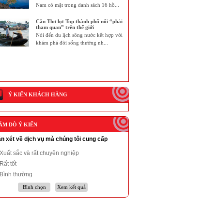
Nam có mặt trong danh sách 16 hồ...
Cần Thơ lọt Top thành phố nổi “phải
tham quan” trên thế giới
Nói đến du lịch sông nước kết hợp với
khám phá đời sống thường nh...
Ý KIẾN KHÁCH HÀNG
ĂM DÒ Ý KIẾN
n xét về dịch vụ mà chúng tôi cung cấp
Xuất sắc và rất chuyên nghiệp
Rất tốt
Bình thường
Bình chọn
Xem kết quả