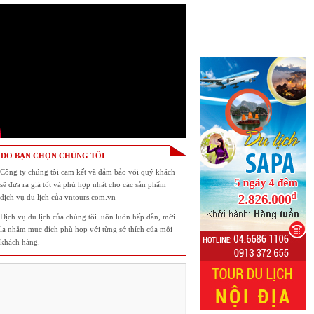
 DO BẠN CHỌN CHÚNG TÔI
Công ty chúng tôi cam kết và đảm bảo vói quý khách
sẽ đưa ra giá tốt và phù hợp nhất cho các sản phẩm
dịch vụ du lịch của vntours.com.vn
Dịch vụ du lịch của chúng tôi luôn luôn hấp dẫn, mới
lạ nhằm mục đích phù hợp với từng sở thích của mỗi
khách hàng.