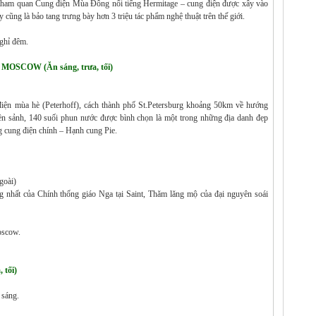
ham quan Cung điện Mùa Đông nổi tiếng Hermitage – cung điện được xây vào
 cũng là bảo tang trưng bày hơn 3 triệu tác phẩm nghệ thuật trên thế giới.
ghỉ đêm.
SCOW (Ăn sáng, trưa, tối)
n mùa hè (Peterhoff), cách thành phố St.Petersburg khoảng 50km về hướng
iền sảnh, 140 suối phun nước được bình chọn là một trong những địa danh đẹp
 cung điện chính – Hạnh cung Pie.
goài)
g nhất của Chính thống giáo Nga tại Saint, Thăm lăng mộ của đại nguyên soái
oscow.
tối)
 sáng.