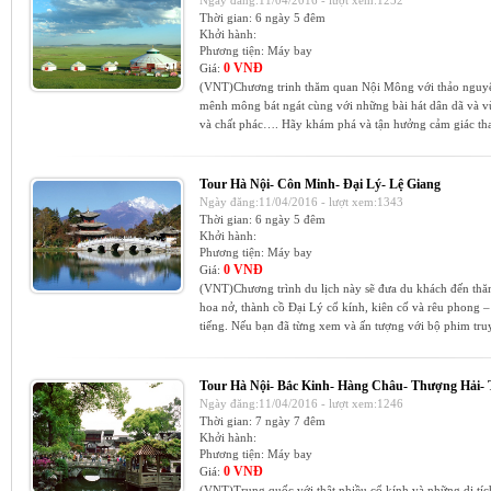
Ngày đăng:11/04/2016 - lượt xem:1252
Thời gian:
6 ngày 5 đêm
Khởi hành:
Phương tiện:
Máy bay
0 VNĐ
Giá:
(VNT)Chương trinh thăm quan Nội Mông với thảo nguy
mênh mông bát ngát cùng với những bài hát dân dã và 
và chất phác…. Hãy khám phá và tận hưởng cảm giác thay
Tour Hà Nội- Côn Minh- Đại Lý- Lệ Giang
Ngày đăng:11/04/2016 - lượt xem:1343
Thời gian:
6 ngày 5 đêm
Khởi hành:
Phương tiện:
Máy bay
0 VNĐ
Giá:
(VNT)Chương trình du lịch này sẽ đưa du khách đến th
hoa nở, thành cồ Đại Lý cổ kính, kiên cố và rêu phong 
tiếng. Nếu bạn đã từng xem và ấn tượng với bộ phim truy
Tour Hà Nội- Bắc Kinh- Hàng Châu- Thượng Hải-
Ngày đăng:11/04/2016 - lượt xem:1246
Thời gian:
7 ngày 7 đêm
Khởi hành:
Phương tiện:
Máy bay
0 VNĐ
Giá:
(VNT)Trung quốc với thật nhiều cổ kính và những di tí