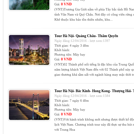
0 VNĐ
Giá:
(VNT)Trương Gia Giới nằm về phía Tây bắc tỉnh Hồ Na
tỉnh Vân Nam và Quý Châu. Nơi đây có công viên rừng q
Khê thuộc khu bảo tồn thiên nhiên, khu...
Tour Hà Nội- Quảng Châu- Thẩm Quyến
Ngày đăng:12/04/2016 - lượt xem:1397
Thời gian:
4 ngày 3 đêm
Khởi hành:
Phương tiện:
Máy bay
0 VNĐ
Giá:
(VNT)02 Thành phố nổi tiếng là đặc khu của Trung Q
năm lượng khách Việt Nam đến với 02 Thành phố này q
giao thương khá sầm uất với ngành hàng may mặc thời tr
Tour Hà Nội- Bắc Kinh- Hong Kong- Thượng Hải-
Ngày đăng:12/04/2016 - lượt xem:1584
Thời gian:
7 ngày 6 đêm
Khởi hành:
Phương tiện:
Máy bay
0 VNĐ
Giá:
(VNT)Với hành trình không mới nhưng được thiết kế độc
lịch Việt Nam. Chương trình tour này đã thực sự thu hút 
với Trung Hoa