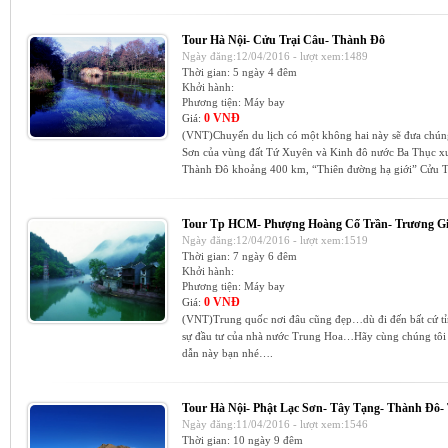
Tour Hà Nội- Cửu Trại Câu- Thành Đô
Ngày đăng:12/04/2016 - lượt xem:1489
Thời gian:
5 ngày 4 đêm
Khởi hành:
Phương tiện:
Máy bay
0 VNĐ
Giá:
(VNT)Chuyến du lịch có một không hai này sẽ đưa chún
Sơn của vùng đất Tứ Xuyên và Kinh đô nước Ba Thục xư
Thành Đô khoảng 400 km, “Thiên đường hạ giới” Cửu Tr
Tour Tp HCM- Phượng Hoàng Cố Trần- Trương Gi
Ngày đăng:12/04/2016 - lượt xem:1519
Thời gian:
7 ngày 6 đêm
Khởi hành:
Phương tiện:
Máy bay
0 VNĐ
Giá:
(VNT)Trung quốc nơi đâu cũng đẹp…dù đi đến bất cứ tỉn
sự đầu tư của nhà nước Trung Hoa…Hãy cùng chúng tôi 
dẫn này bạn nhé….
Tour Hà Nội- Phật Lạc Sơn- Tây Tạng- Thành Đô-
Ngày đăng:11/04/2016 - lượt xem:1546
Thời gian:
10 ngày 9 đêm