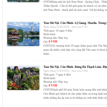
(VNT)Khám phá du lịch Nam Ninh - Quảng Châu - Thẩm 
Thẩm Quyến - Cửa sổ thế giới giúp du khách có cái nhìn 
lịch Nam Ninh - thành phố du lịch xanh. Với hệ thống cơ 
Tour Hà Nội- Côn Minh- Lệ Giang- Sharila- Trung
Ngày đăng:12/04/2016 - lượt xem:1701
Thời gian:
10 ngày 9 đêm
Khởi hành:
Phương tiện:
Máy bay
0 VNĐ
Giá:
(VNT)Với chương trình 10 ngày thăm quan tỉnh Vân Na
quan rất nhiều cảnh đẹp của vùng đất Vân nam và thoả s
hiếm…
Tour Hà Nội- Côn Minh- Rừng Đá Thạch Lâm- Độ
Ngày đăng:12/04/2016 - lượt xem:1582
Thời gian:
7 ngày 6 đêm
Khởi hành:
Phương tiện:
Máy bay
0 VNĐ
Giá:
(VNT)Thành phố 04 mùa Xuân luôn mang đến một khôn
du
Côn Minh quý khách sẽ cảm nhận được sự trong lành to
nhân những ấm áp toát ra từ những nụ cười thân thiện của