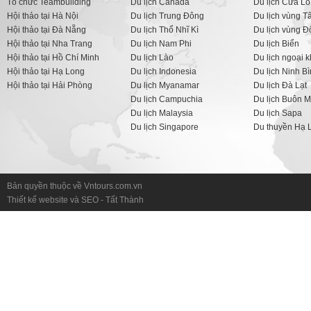
Tổ chức Teambuilding
Du lịch Canada
Du lịch Cửa Lò
Hội thảo tại Hà Nội
Du lịch Trung Đông
Du lịch vùng T
Hội thảo tại Đà Nẵng
Du lịch Thổ Nhĩ Kì
Du lịch vùng 
Hội thảo tại Nha Trang
Du lịch Nam Phi
Du lịch Biển
Hội thảo tại Hồ Chí Minh
Du lịch Lào
Du lịch ngoại 
Hội thảo tại Hạ Long
Du lịch Indonesia
Du lịch Ninh B
Hội thảo tại Hải Phòng
Du lịch Myanamar
Du lịch Đà Lạt
Du lịch Campuchia
Du lịch Buôn M
Du lịch Malaysia
Du lịch Sapa
Du lịch Singapore
Du thuyền Hạ 
Bản quyền thuộc về Vntours.com.vn
Thiết kế website
và
SEO
-
Tất Thành