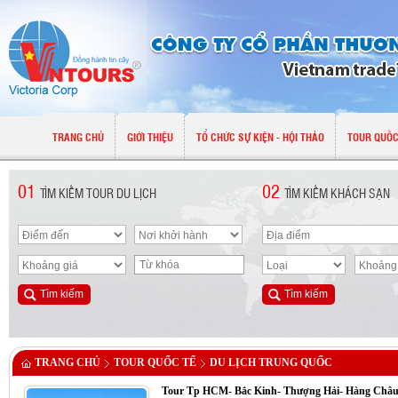
TRANG CHỦ
GIỚI THIỆU
TỔ CHỨC SỰ KIỆN - HỘI THẢO
TOUR QUỐC
01
02
TÌM KIẾM TOUR DU LỊCH
TÌM KIẾM KHÁCH SẠN
TRANG CHỦ
TOUR QUỐC TẾ
DU LỊCH TRUNG QUỐC
Tour Tp HCM- Bắc Kinh- Thượng Hải- Hàng Châu