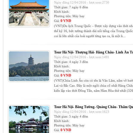
Ngày đăng:12/04/2016 - lượt xem:2730
Thời gian:
7 ngày 6 đêm
Khởi hành:
Phương tiện:
Máy bay
0 VNĐ
Giá:
(VNT)Du lịch Trung Quốc – Được xây dựng vào thời nhà
thế kỷ 16, bức tường thành dài nổi tiếng của Trung Quốc
coi là lớn nhất của loài người từng tạo ra, là một k...
Tour Hà Nội- Thượng Hải- Hàng Châu- Linh Ấn T
Ngày đăng:12/04/2016 - lượt xem:1491
Thời gian:
4 ngày 3 đêm
Khởi hành:
Phương tiện:
Máy bay
0 VNĐ
Giá:
(VNT)Chùa Linh Ẩn còn có tên là Vân Lâm, nằm về hướn
Lai và Bắc Cao. Đây là một ngôi chùa cổ nhất Hàng Châ
kiến lập vào thời Đông Tấn, năm Hàm Hòa thứ nhất (326
Tour Hà Nội- Bằng Tường- Quảng Châu- Thẩm Q
Ngày đăng:12/04/2016 - lượt xem:1623
Thời gian:
5 ngày 4 đêm
Khởi hành:
Phương tiện:
Máy bay
0 VNĐ
Giá: