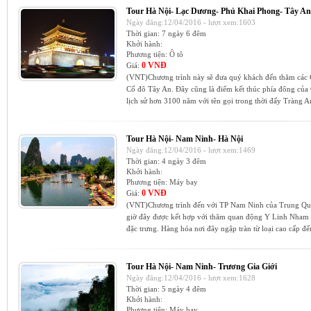
Tour Hà Nội- Lạc Dương- Phủ Khai Phong- Tây An
Ngày đăng:12/04/2016 - lượt xem:1603
Thời gian:
7 ngày 6 đêm
Khởi hành:
Phương tiện:
Ô tô
0 VNĐ
Giá:
(VNT)Chương trình này sẽ đưa quý khách đến thăm các 
Cố đô Tây An. Đây cũng là điểm kết thúc phía đông của
lịch sử hơn 3100 năm với tên gọi trong thời đấy Tràng An
Tour Hà Nội- Nam Ninh- Hà Nội
Ngày đăng:12/04/2016 - lượt xem:1469
Thời gian:
4 ngày 3 đêm
Khởi hành:
Phương tiện:
Máy bay
0 VNĐ
Giá:
(VNT)Chương trình đến với TP Nam Ninh của Trung Quốc
giờ đây được kết hợp với thăm quan động Y Linh Nham 
đặc trưng. Hàng hóa nơi đây ngập tràn từ loại cao cấp đến
Tour Hà Nội- Nam Ninh- Trương Gia Giới
Ngày đăng:12/04/2016 - lượt xem:1628
Thời gian:
5 ngày 4 đêm
Khởi hành:
Phương tiện:
Máy bay