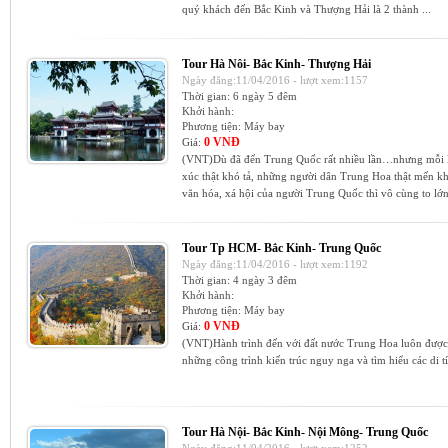
quý khách đến Bắc Kinh và Thượng Hải là 2 thành ...
Tour Hà Nôi- Bắc Kinh- Thượng Hải
Ngày đăng:11/04/2016 - lượt xem:1157
Thời gian:
6 ngày 5 đêm
Khởi hành:
Phương tiện:
Máy bay
0 VNĐ
Giá:
(VNT)Dù đã đến Trung Quốc rất nhiều lần…nhưng mỗi lần
xúc thật khó tả, những người dân Trung Hoa thật mến k
văn hóa, xá hội của người Trung Quốc thì vô cùng to lớn
Tour Tp HCM- Bắc Kinh- Trung Quốc
Ngày đăng:11/04/2016 - lượt xem:1192
Thời gian:
4 ngày 3 đêm
Khởi hành:
Phương tiện:
Máy bay
0 VNĐ
Giá:
(VNT)Hành trình đến với đất nước Trung Hoa luôn được
những công trình kiến trúc nguy nga và tìm hiểu các di t
Tour Hà Nội- Bắc Kinh- Nội Mông- Trung Quốc