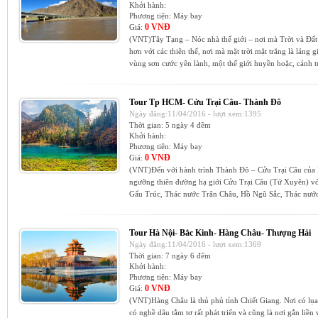
Khởi hành:
Phương tiện:
Máy bay
0 VNĐ
Giá:
(VNT)Tây Tạng – Nóc nhà thế giới – nơi mà Trời và Đất
hơn với các thiên thể, nơi mà mặt trời mặt trăng là láng
vùng sơn cước yên lành, một thế giới huyền hoặc, cảnh tư
Tour Tp HCM- Cửu Trại Câu- Thành Đô
Ngày đăng:11/04/2016 - lượt xem:1395
Thời gian:
5 ngày 4 đêm
Khởi hành:
Phương tiện:
Máy bay
0 VNĐ
Giá:
(VNT)Đến với hành trình Thành Đô – Cửu Trại Câu của 
ngưỡng thiên đường hạ giới Cửu Trại Câu (Tứ Xuyên) v
Gấu Trúc, Thác nước Trân Châu, Hồ Ngũ Sắc, Thác nước
Tour Hà Nội- Bắc Kinh- Hàng Châu- Thượng Hải
Ngày đăng:11/04/2016 - lượt xem:1369
Thời gian:
7 ngày 6 đêm
Khởi hành:
Phương tiện:
Máy bay
0 VNĐ
Giá:
(VNT)Hàng Châu là thủ phủ tỉnh Chiết Giang. Nơi có lụa
có nghề dâu tằm tơ rất phát triển và cũng là nơi gắn liền