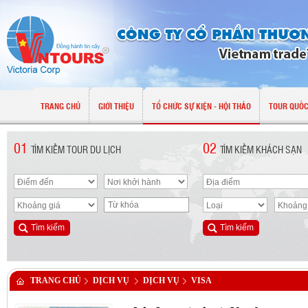
TRANG CHỦ
GIỚI THIỆU
TỔ CHỨC SỰ KIỆN - HỘI THẢO
TOUR QUỐC
01
02
TÌM KIẾM TOUR DU LỊCH
TÌM KIẾM KHÁCH SẠN
TRANG CHỦ
DỊCH VỤ
DỊCH VỤ
VISA