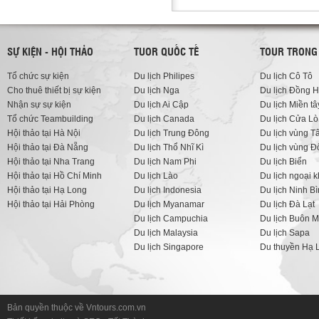
SỰ KIỆN - HỘI THẢO
TUOR QUỐC TẾ
TOUR TRONG
Tổ chức sự kiện
Du lịch Philipes
Du lịch Cô Tô
Cho thuê thiết bị sự kiện
Du lịch Nga
Du lịch Đồng H
Nhận sự sự kiện
Du lịch Ai Cập
Du lịch Miền tâ
Tổ chức Teambuilding
Du lịch Canada
Du lịch Cửa Lò
Hội thảo tại Hà Nội
Du lịch Trung Đông
Du lịch vùng T
Hội thảo tại Đà Nẵng
Du lịch Thổ Nhĩ Kì
Du lịch vùng 
Hội thảo tại Nha Trang
Du lịch Nam Phi
Du lịch Biển
Hội thảo tại Hồ Chí Minh
Du lịch Lào
Du lịch ngoại 
Hội thảo tại Hạ Long
Du lịch Indonesia
Du lịch Ninh B
Hội thảo tại Hải Phòng
Du lịch Myanamar
Du lịch Đà Lạt
Du lịch Campuchia
Du lịch Buôn M
Du lịch Malaysia
Du lịch Sapa
Du lịch Singapore
Du thuyền Hạ 
Bản quyền thuộc về Vntours.com.vn